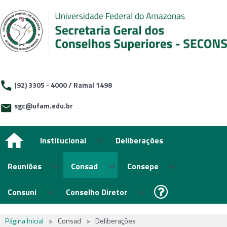
(92) 3305 - 4000 / Ramal 1498
sgc@ufam.edu.br
Institucional
Deliberações
Reuniões
Consad
Consepe
Consuni
Conselho Diretor
Página Inicial
>
Consad
>
Deliberações