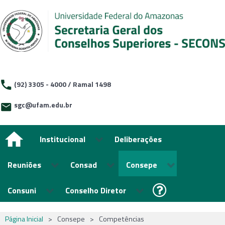
(92) 3305 - 4000 / Ramal 1498
sgc@ufam.edu.br
Institucional
Deliberações
Reuniões
Consad
Consepe
Consuni
Conselho Diretor
Página Inicial
>
Consepe
>
Competências