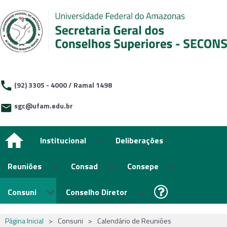
(92) 3305 - 4000 / Ramal 1498
sgc@ufam.edu.br
Institucional
Deliberações
Reuniões
Consad
Consepe
Consuni
Conselho Diretor
Página Inicial
>
Consuni
>
Calendário de Reuniões