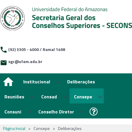
(92) 3305 - 4000 / Ramal 1498
sgc@ufam.edu.br
Institucional
Deliberações
Reuniões
Consad
Consepe
Consuni
Conselho Diretor
Página Inicial
>
Consepe
>
Deliberações